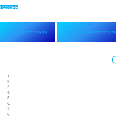
Подробнее
humanrightsembassy.org
stoptorture.humanrightsembassy