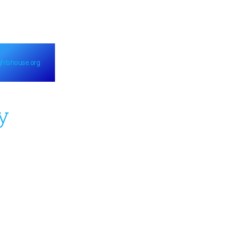
ightshouse.org
y