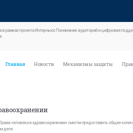
а в рамках проекта Интерньюс Понимание аудиторий и цифровая подде
a
Главная
Новости
Механизмы защиты
Прак
дравоохранении
Права человека в здравоохранении» смогли предоставить общее количе
м деле.