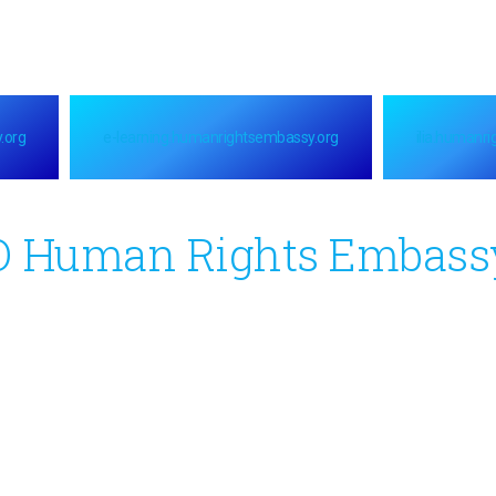
.org
e-learning.humanrightsembassy.org
ilia.humanr
О Human Rights Embass